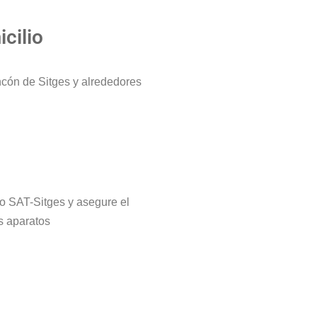
cilio
ncón de Sitges y alrededores
tro SAT-Sitges y asegure el
s aparatos