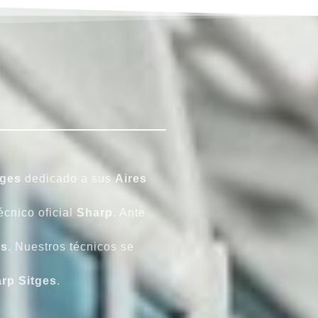
tges
dedicado a sus
Aires
écnico oficial
Sharp
. Ante
es
. Nuestros técnicos se
rp Sitges
.