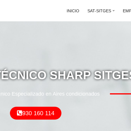
INICIO
SAT-SITGES
EM
TÉCNICO SHARP SITGE
cnico Especializado en Aires condicionados
930 160 114