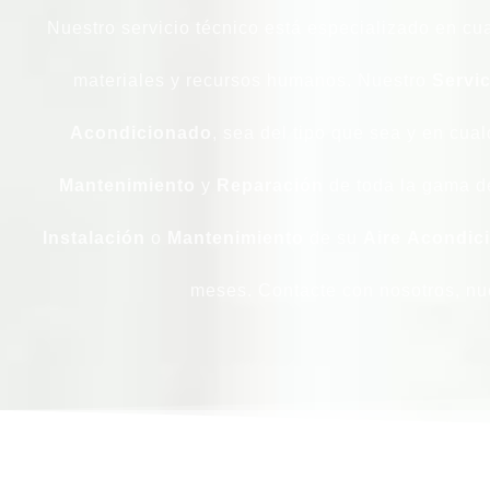
Nuestro servicio técnico está especializado en cu
materiales y recursos humanos. Nuestro
Servic
Acondicionado
, sea del tipo que sea y en cua
Mantenimiento
y
Reparación
de toda la gama 
Instalación
o
Mantenimiento
de su
Aire
Acondic
meses. Contacte con nosotros, nu