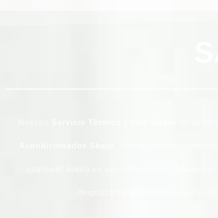
S
Nuestro
Servicio Técnico Sharp Sitges
es su serv
Acondicionados Sharp
. Somos un servicio técnic
cualquier avería en sus instalaciones
Sharp
no l
desplazarán allá donde usted lo sol