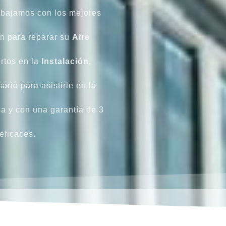
abajamos con los mejores
n para reparar su
Aire
rtos en la
Instalación
,
rio para asistirle en la
ca y con una garantía de 3
eficaces.