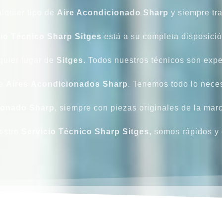
alquier tipo de
Aire Acondicionado Sharp
y siempre tr
io Técnico Sharp Sitges
está a su completa disposició
lquier lugar de
Sitges
. Todos nuestros técnicos son expe
de
Aires
Acondicionados
Sharp
. Tenemos todo lo necesa
ionado
Sharp
, siempre con piezas originales de la mar
estro
Servicio Técnico Sharp Sitges,
somos rápidos y 