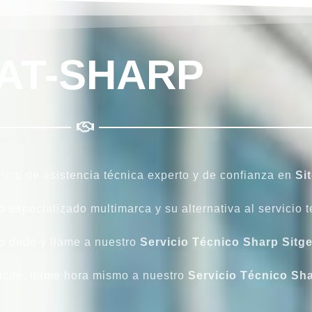
AT-SHARP
icio de asistencia técnica experto y de confianza en
Si
o especializado multimarca y su alternativa al servicio t
o dude y llame a nuestro
Servicio
Técnico
Sharp
Sitg
icite, llame hora mismo a nuestro
Servicio Técnico Sha