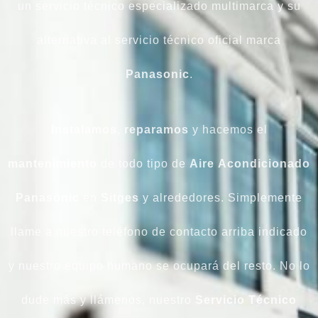
un servicio técnico especializado multimarca y su
alternativa al servicio técnico oficial marca
Panasonic
.
Instalamos
,
reparamos
y hacemos el
mantenimiento
de todo tipo de
Aire
Acondicionado
Panasonic
en
Sitges
y alrededores. Simplemente
llame a nuestro teléfono de contacto arriba indicado
y nuestro equipo humano se ocupará del resto. No lo
dude más y llámenos, nuestro
Servicio Técnico