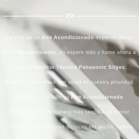
La vida de su
Aire Acondicionado
depende de un
buen
Mantenimiento
, no espere más y llame ahora a
nuestro
Servicio Técnico Panasonic Sitges
.
Nuestro compromiso con usted es nuestra prioridad.
Alargue la vida de su
Aire Acondicionado
Panasonic
de la manera más sencilla, al menor
coste y con los mejores técnicos del sector. Somos