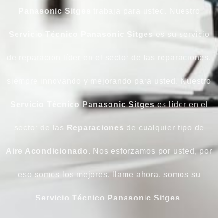
Panasonic Sitges
trabaja para usted. Nuestro
Servicio
Técnico
Panasonic
Sitges
es su servicio
de reparación líder en el sector de las reparaciones,
siempre innovando y mejorando para usted. Nuestro
Servicio Técnico Panasonic Sitges
es líder en el
sector de las
Reparaciones
de cualquier tipo de
Aire Acondicionado
. Nos esforzamos por usted, por
eso somos los mejores, llame ahora, somos su
Servicio Técnico Panasonic Sitges
.