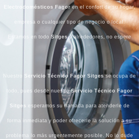
Electrodomésticos
Fagor
en el confort de su hogar,
empresa o cualquier tipo de negocio o local.
Estamos en todo
Sitges
y alrededores, no espere
más.
Nuestro
Servicio Técnico Fagor Sitges
se ocupa de
todo, pues desde nuestro
Servicio Técnico Fagor
Sitges
esperamos su llamada para atenderle de
forma inmediata y poder ofrecerle la solución a su
problema lo más urgentemente posible. No lo dude