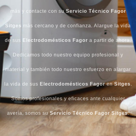
más y contacte con su
Servicio Técnico Fagor
Sitges
más cercano y de confianza. Alargue la vida
de sus
Electrodomésticos Fagor
a partir de ahora.
Dedicamos todo nuestro equipo profesional y
material y también todo nuestro esfuerzo en alargar
la vida de sus
Electrodomésticos Fagor
en
Sitges
.
Somos profesionales y eficaces ante cualquier
avería, somos su
Servicio Técnico Fagor Sitges
.