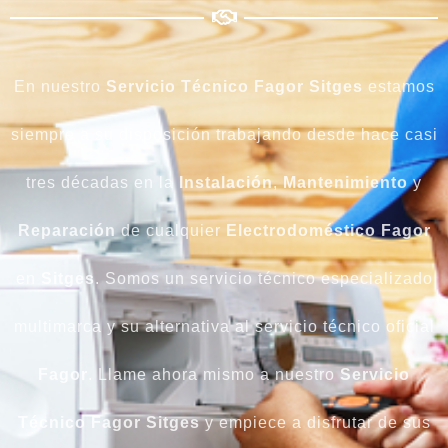
En nuestro
Servicio Técnico Fagor Sitges
estamos
siempre a su disposición trabajando desde hace casi
tres décadas en la
Instalación
,
Mantenimiento
y
Reparación
de cualquier
Electrodoméstico Fagor
en
Sitges
. Somos un servicio técnico especializado
multimarca y su alternativa al servicio técnico oficial
Fagor
. Llame ahora mismo a nuestro
Servicio
Técnico Fagor Sitges
y empiece a disfrutar de sus