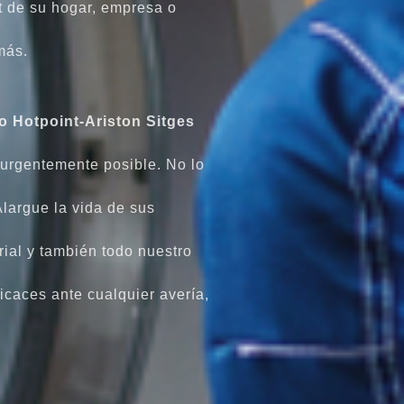
t de su hogar, empresa o
más.
o Hotpoint-Ariston Sitges
 urgentemente posible. No lo
largue la vida de sus
rial y también todo nuestro
icaces ante cualquier avería,