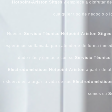
Hotpoint-Ariston Sitges
y empiece a disfrutar d
cualquier tipo de negocio o 
Nuestro
Servicio Técnico Hotpoint-Ariston Sitges
esperamos su llamada para atenderle de forma inmedi
dude más y contacte con su
Servicio Técnico
Electrodomésticos Hotpoint-Ariston
a partir de a
esfuerzo en alargar la vida de sus
Electrodomésticos
somos su
S