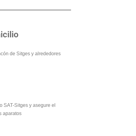
cilio
ncón de Sitges y alrededores
tro SAT-Sitges y asegure el
s aparatos