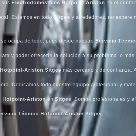
e sus
Electrodomésticos
Hotpoint-Ariston
en el confor
local. Estamos en todo
Sitges
y alrededores, no espere 
se ocupa de todo, pues desde nuestro
Servicio Técnic
ata y poder ofrecerle la solución a su problema lo más
 Hotpoint-Ariston Sitges
más cercano y de confianza. A
hora. Dedicamos todo nuestro equipo profesional y mate
 Hotpoint-Ariston
en
Sitges
. Somos profesionales y ef
ervicio Técnico Hotpoint-Ariston Sitges
.