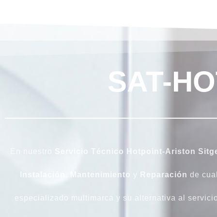
SAT-HO
En nuestro
Servicio Técnico Hotpoint-Ariston Sitg
Instalación
,
Mantenimiento
y
Reparación
de cua
especializado multimarca y su alternativa al servicio