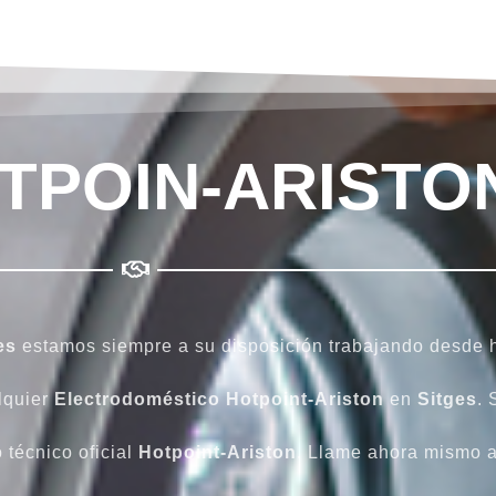
TPOIN-ARISTO
es
estamos siempre a su disposición trabajando desde h
lquier
Electrodoméstico Hotpoint-Ariston
en
Sitges
. 
 técnico oficial
Hotpoint-Ariston
. Llame ahora mismo 