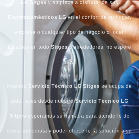
LG Sitges
y empiece a disfrutar de sus
Electrodomésticos
LG
en el confort de su hogar,
empresa o cualquier tipo de negocio o local.
Estamos en todo
Sitges
y alrededores, no espere
más.
Nuestro
Servicio Técnico LG Sitges
se ocupa de
todo, pues desde nuestro
Servicio Técnico LG
Sitges
esperamos su llamada para atenderle de
forma inmediata y poder ofrecerle la solución a su