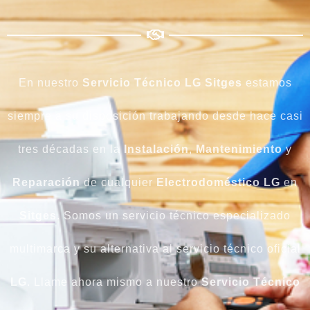
En nuestro
Servicio Técnico LG Sitges
estamos
siempre a su disposición trabajando desde hace casi
tres décadas en la
Instalación
,
Mantenimiento
y
Reparación
de cualquier
Electrodoméstico LG
en
Sitges
. Somos un servicio técnico especializado
multimarca y su alternativa al servicio técnico oficial
LG
. Llame ahora mismo a nuestro
Servicio Técnico