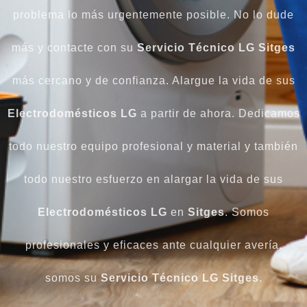
problema lo más urgentemente posible. No lo dude
más y contacte con su
Servicio Técnico LG Sitges
más cercano y de confianza. Alargue la vida de sus
Electrodomésticos LG
a partir de ahora. Dedicamos
todo nuestro equipo profesional y material y también
todo nuestro esfuerzo en alargar la vida de sus
Electrodomésticos LG
en
Sitges
. Somos
profesionales y eficaces ante cualquier avería,
somos su
Servicio Técnico LG Sitges
.